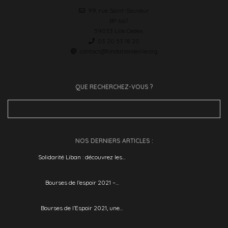
99, rue Saint-Sauveur
BP 667
59033 Lille Cedex
03 20 53 18 20
contact@fondationdelille.org
QUE RECHERCHEZ-VOUS ?
Search
for:
NOS DERNIERS ARTICLES :
Solidarité Liban : découvrez les…
Bourses de l’espoir 2021 –…
Bourses de l’Espoir 2021, une…