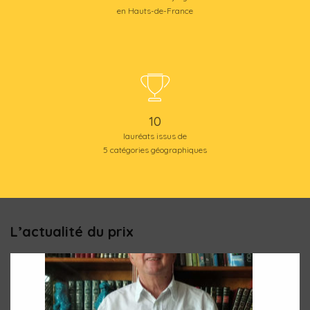
en Hauts-de-France
10
lauréats issus de
5 catégories géographiques
L’actualité du prix