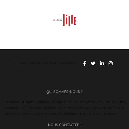
Suivez-nous sur les réseaux sociaux :
QUI SOMMES-NOUS ?
Reconnue d’Utilité Publique et abritante, la Fondation de Lille est une
fondation multi-causes, agissant dans l’ensemble des domaines de l’intérêt
général, en partenariat étroit avec les différents acteurs de son territoire
NOUS CONTACTER :