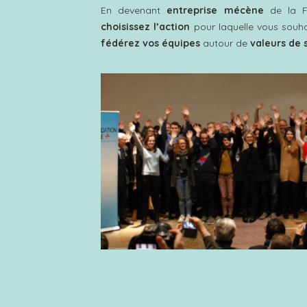
En devenant
entreprise mécène
de la F
choisissez l’action
pour laquelle vous souh
fédérez vos équipes
autour de
valeurs de 
entourés des mécènes
des Bourses de l
à l’occasion de la cérémonie de remise de
et le
insertion des jeunes
à cette action
de la région, en participant à la
dynam
formation des professionnels 
Découvrir le dispositi