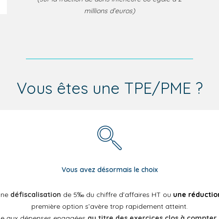
millions d’euros)
Vous êtes une TPE/PME ?
Vous avez désormais le choix
une
défiscalisation
de 5‰ du chiffre d’affaires HT ou
une réductio
première option s’avère trop rapidement atteint.
ique aux dépenses engagées
au titre des exercices clos à compte