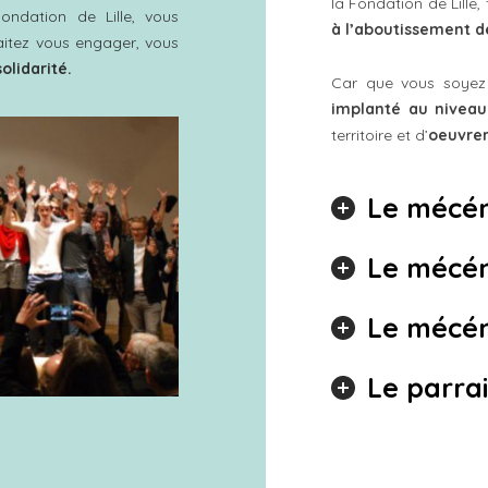
la Fondation de Lille, 
ondation de Lille, vous
à l’aboutissement de
aitez vous engager, vous
solidarité.
Car que vous soye
implanté au niveau 
territoire et d’
oeuvrer
’Espoir 2018
Lauréats
s prix. En participant
Le mécén
, vous œuvrez pour l’
isme économique
Le mécén
de demain.
Le mécé
f
Le parra