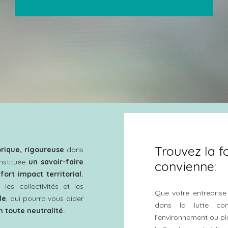
Trouvez la 
orique, rigoureuse
dans
onstituée
un savoir-faire
convienne:
fort impact territorial.
les collectivités et les
Que votre entreprise 
le
, qui pourra vous aider
dans la lutte con
n toute neutralité.
l’environnement ou pl