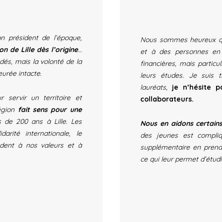
n président de l’époque,
Nous sommes heureux qu
n de Lille dès l’origine
…
et à des personnes en f
dés, mais la volonté de la
financières, mais particu
urée intacte.
leurs études.
Je suis t
lauréats,
je n’hésite 
 servir un territoire et
collaborateurs.
région
fait sens pour une
de 200 ans à Lille. Les
Nous en aidons certain
darité internationale, le
des jeunes est compli
ndent à nos valeurs et à
supplémentaire en prenan
ce qui leur permet d’étudi