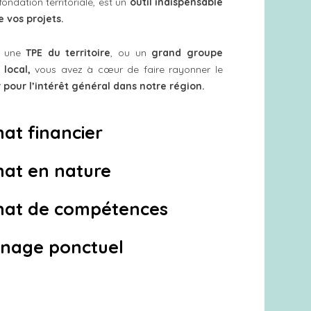
fondation territoriale, est un
outil indispensable
 vos projets.
z une
TPE
du territoire
, ou un
grand groupe
local,
vous avez à c
œ
ur de faire rayonner le
 pour l’intérêt général dans notre région.
at financier
at en nature
nat de compétences
inage ponctuel