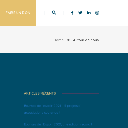
FAIRE UN DON
Home
Autour de nous
ARTICLES RÉCENTS
Bourses de l’espoir 2021 – 5 projets d’
associations soutenus !
Bourses de l’Espoir 2021, une édition record !