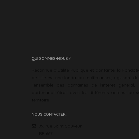
QUI SOMMES-NOUS ?
Reconnue d’Utilité Publique et abritante, la Fondat
de Lille est une fondation multi-causes, agissant d
l’ensemble des domaines de l’intérêt général, 
partenariat étroit avec les différents acteurs de 
territoire
NOUS CONTACTER :
99, rue Saint-Sauveur
BP 667