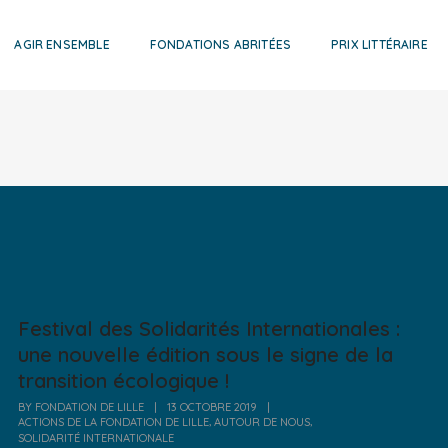
AGIR ENSEMBLE
FONDATIONS ABRITÉES
PRIX LITTÉRAIRE
Festival des Solidarités Internationales :
une nouvelle édition sous le signe de la
transition écologique !
BY
FONDATION DE LILLE
|
13 OCTOBRE 2019
|
,
,
ACTIONS DE LA FONDATION DE LILLE
AUTOUR DE NOUS
SOLIDARITÉ INTERNATIONALE