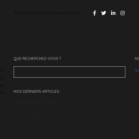
Suivez-nous sur les réseaux sociaux :
QUE RECHERCHEZ-VOUS ?
NO
Search
ion
Tw
for:
ans
en
NOS DERNIERS ARTICLES :
son
Solidarité Liban : découvrez les…
Bourses de l’espoir 2021 –…
Bourses de l’Espoir 2021, une…