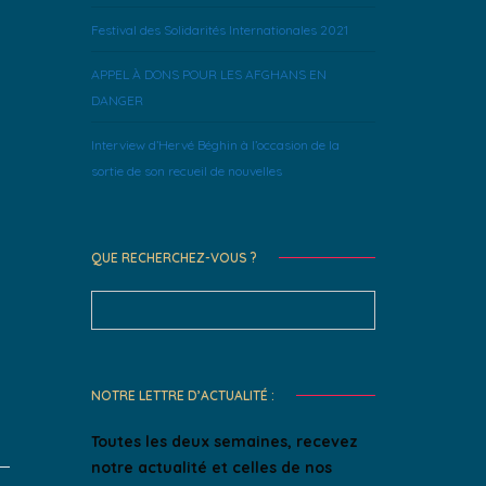
Festival des Solidarités Internationales 2021
APPEL À DONS POUR LES AFGHANS EN
DANGER
Interview d’Hervé Béghin à l’occasion de la
sortie de son recueil de nouvelles
QUE RECHERCHEZ-VOUS ?
Search
for:
NOTRE LETTRE D’ACTUALITÉ :
Toutes les deux semaines, recevez
notre actualité et celles de nos