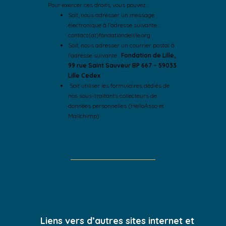
Pour exercer ces droits, vous pouvez :
Soit, nous adresser un message
électronique à l’adresse suivante :
contact(at)fondationdelille.org
Soit, nous adresser un courrier postal à
l’adresse suivante :
Fondation de Lille,
99 rue Saint Sauveur BP 667 – 59033
Lille Cedex
Soit utiliser les formulaires dédiés de
nos sous-traitants collecteurs de
données personnelles (HelloAsso et
Mailchimp)
Liens vers d’autres sites internet et