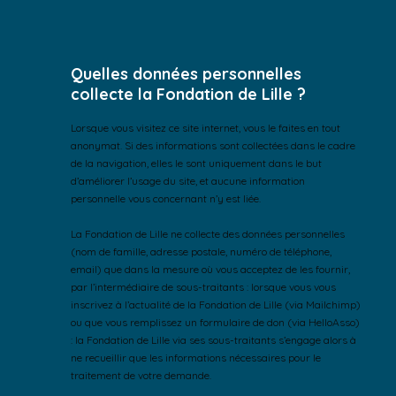
Quelles données personnelles
collecte la Fondation de Lille ?
Lorsque vous visitez ce site internet, vous le faites en tout
anonymat. Si des informations sont collectées dans le cadre
de la navigation, elles le sont uniquement dans le but
d’améliorer l’usage du site, et aucune information
personnelle vous concernant n’y est liée.
La Fondation de Lille ne collecte des données personnelles
(nom de famille, adresse postale, numéro de téléphone,
email) que dans la mesure où vous acceptez de les fournir,
par l’intermédiaire de sous-traitants : lorsque vous vous
inscrivez à l’actualité de la Fondation de Lille (via Mailchimp)
ou que vous remplissez un formulaire de don (via HelloAsso)
: la Fondation de Lille via ses sous-traitants s’engage alors à
ne recueillir que les informations nécessaires pour le
traitement de votre demande.