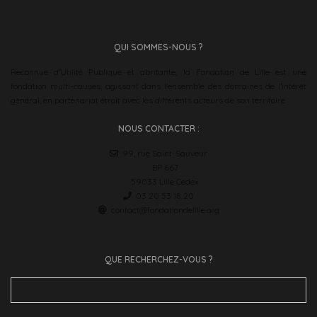
QUI SOMMES-NOUS ?
Reconnue d’Utilité Publique et abritante, la Fondation de Lille est une
fondation multi-causes, agissant dans l’ensemble des domaines de l’intérêt
général, en partenariat étroit avec les différents acteurs de son territoire
NOUS CONTACTER :
99, rue Saint-Sauveur
BP 667
59033 Lille Cedex
03 20 53 18 20
contact@fondationdelille.org
QUE RECHERCHEZ-VOUS ?
Search
for: