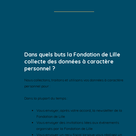
Dans quels buts la Fondation de Lille
collecte des données à caractère
personnel ?
Nous collectons, traitons et utilisons vos données à caractère
personnel pour :
Dans la plupart du temps :
Vous envoyer, après votre accord, la newsletter de la
Fondation de Lille
Vous envoyer des invitations liées aux événements
organisés par la Fondation de Lille
Vous envoyer un reçu fiscal lorsque vous réalisez un