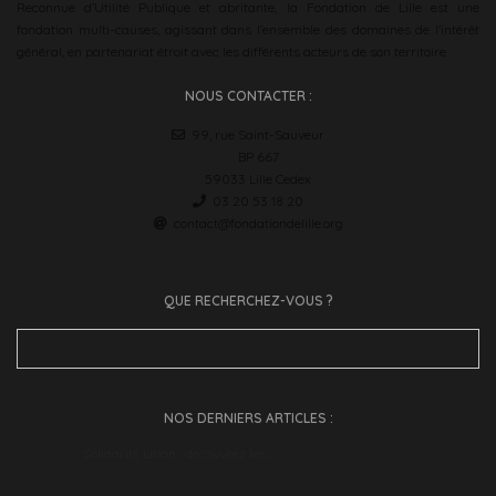
Reconnue d’Utilité Publique et abritante, la Fondation de Lille est une
fondation multi-causes, agissant dans l’ensemble des domaines de l’intérêt
général, en partenariat étroit avec les différents acteurs de son territoire
NOUS CONTACTER :
99, rue Saint-Sauveur
BP 667
59033 Lille Cedex
03 20 53 18 20
contact@fondationdelille.org
QUE RECHERCHEZ-VOUS ?
Search
for:
NOS DERNIERS ARTICLES :
Solidarité Liban : découvrez les…