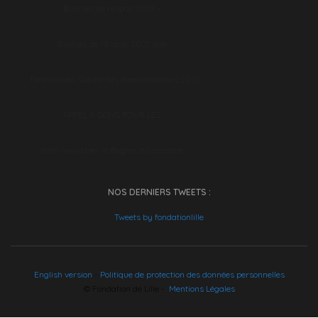
Bourses de l’espoir 2021 –…
Bourses de l’Espoir 2021, une…
Festival des Solidarités Internationales 2021
APPEL À DONS POUR LES…
Interview d’Hervé Béghin à l’occasion…
NOS DERNIERS TWEETS :
Tweets by fondationlille
English version
-
Politique de protection des données personnelles
© Fondation de Lille -
Mentions Légales