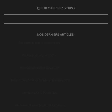
QUE RECHERCHEZ-VOUS ?
Search
for:
NOS DERNIERS ARTICLES :
Solidarité Liban : découvrez les…
Bourses de l’espoir 2021 –…
Bourses de l’Espoir 2021, une…
Festival des Solidarités Internationales 2021
APPEL À DONS POUR LES…
Interview d’Hervé Béghin à l’occasion…