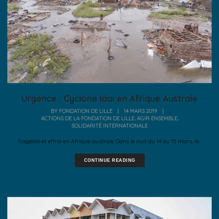
Urgence : Cyclone Idai en Afrique Australe
BY
FONDATION DE LILLE
|
14 MARS 2019
|
,
,
ACTIONS DE LA FONDATION DE LILLE
AGIR ENSEMBLE
SOLIDARITÉ INTERNATIONALE
Tragédie et effroi en Afrique australe Dans le nuit du 14 au 15 mars, le...
CONTINUE READING