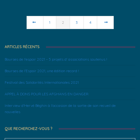
1
2
3
4
ARTICLES RÉCENTS
Bourses de l’espoir 2021 – 5 projets d’ associations soutenus !
Bourses de l’Espoir 2021, une édition record !
Festival des Solidarités Internationales 2021
APPEL À DONS POUR LES AFGHANS EN DANGER
Interview d’Hervé Béghin à l’occasion de la sortie de son recueil de
nouvelles
QUE RECHERCHEZ-VOUS ?
Search