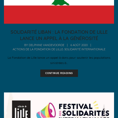
SOLIDARITÉ LIBAN : LA FONDATION DE LILLE
LANCE UN APPEL À LA GÉNÉROSITÉ
BY
DELPHINE VANDEVOORDE
|
6 AOÛT 2020
|
,
ACTIONS DE LA FONDATION DE LILLE
SOLIDARITÉ INTERNATIONALE
La Fondation de Lille lance un appel à dons pour soutenir les populations
sinistrées à...
CONTINUE READING