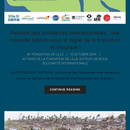
Festival des Solidarités Internationales : une
nouvelle édition sous le signe de la transition
écologique !
BY
FONDATION DE LILLE
|
13 OCTOBRE 2019
|
,
,
ACTIONS DE LA FONDATION DE LILLE
AUTOUR DE NOUS
SOLIDARITÉ INTERNATIONALE
UN ÉVÉNEMENT NATIONAL Le Festival des Solidarités Internationales
(ancienne Semaine de la Solidarité Internationale) est le grand...
CONTINUE READING