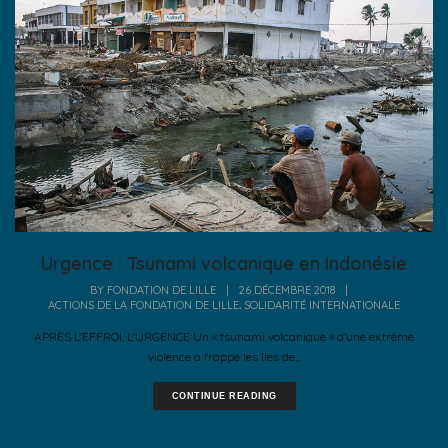
Urgence : Tsunami volcanique en Indonésie
BY
FONDATION DE LILLE
|
26 DÉCEMBRE 2018
|
,
ACTIONS DE LA FONDATION DE LILLE
SOLIDARITÉ INTERNATIONALE
APRÈS L'EFFROI, L'URGENCE Un « tsunami volcanique » d’une extrême
violence a frappé les îles de...
CONTINUE READING