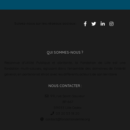
Suivez-nous sur les réseaux sociaux :
QUI SOMMES-NOUS ?
Reconnue d’Utilité Publique et abritante, la Fondation de Lille est une
fondation multi-causes, agissant dans l’ensemble des domaines de l’intérêt
général, en partenariat étroit avec les différents acteurs de son territoire
NOUS CONTACTER :
99, rue Saint-Sauveur
BP 667
59033 Lille Cedex
03 20 53 18 20
contact@fondationdelille.org