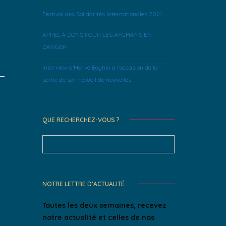
Festival des Solidarités Internationales 2021
APPEL À DONS POUR LES AFGHANS EN
DANGER
Interview d’Hervé Béghin à l’occasion de la
sortie de son recueil de nouvelles
QUE RECHERCHEZ-VOUS ?
Search
for:
NOTRE LETTRE D’ACTUALITÉ :
Toutes les deux semaines, recevez
notre actualité et celles de nos