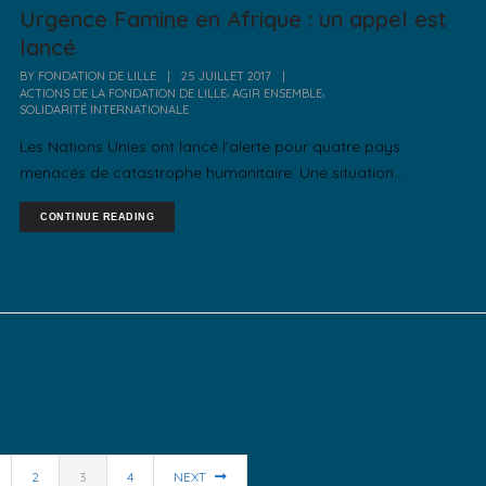
Urgence Famine en Afrique : un appel est
lancé
BY
FONDATION DE LILLE
|
25 JUILLET 2017
|
,
,
ACTIONS DE LA FONDATION DE LILLE
AGIR ENSEMBLE
SOLIDARITÉ INTERNATIONALE
Les Nations Unies ont lancé l’alerte pour quatre pays
menacés de catastrophe humanitaire. Une situation...
CONTINUE READING
2
3
4
NEXT