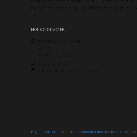
l’ensemble des domaines de l’intérêt général, 
partenariat étroit avec les différents acteurs de 
territoire
NOUS CONTACTER :
99, rue Saint-Sauveur
BP 667
59033 Lille Cedex
03 20 53 18 20
contact@fondationdelille.org
English version
-
Politique de protection des données personnell