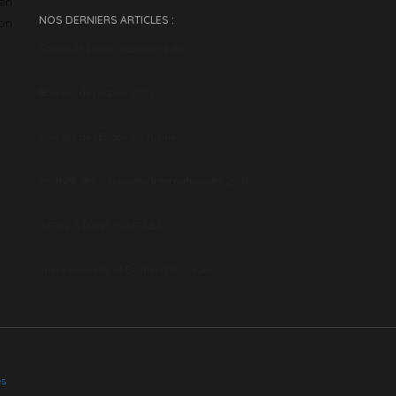
en
NOS DERNIERS ARTICLES :
son
Solidarité Liban : découvrez les…
Bourses de l’espoir 2021 –…
Bourses de l’Espoir 2021, une…
Festival des Solidarités Internationales 2021
APPEL À DONS POUR LES…
Interview d’Hervé Béghin à l’occasion…
es