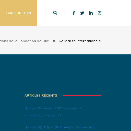
FAIRE UN DON
tions de la Fondation de Lille
Solidarité Internationale
ARTICLES RÉCENTS
Bourses de l’espoir 2021 – 5 projets d’
associations soutenus !
Bourses de l’Espoir 2021, une édition record !