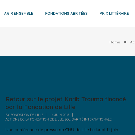
AGIR ENSEMBLE
FONDATIONS ABRITÉES
PRIX LITTÉRAIRE
Home
Ac
Retour sur le projet Karib Trauma financé
par la Fondation de Lille
BY
FONDATION DE LILLE
|
14 JUIN 2018
|
,
ACTIONS DE LA FONDATION DE LILLE
SOLIDARITÉ INTERNATIONALE
Une conférence de presse au CHU de Lille Le lundi 11 juin