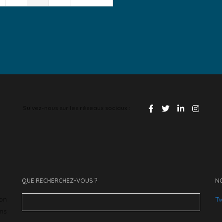
Suivez-nous sur les réseaux sociaux :
QUE RECHERCHEZ-VOUS ?
NO
Search
ion
Tw
for:
ans